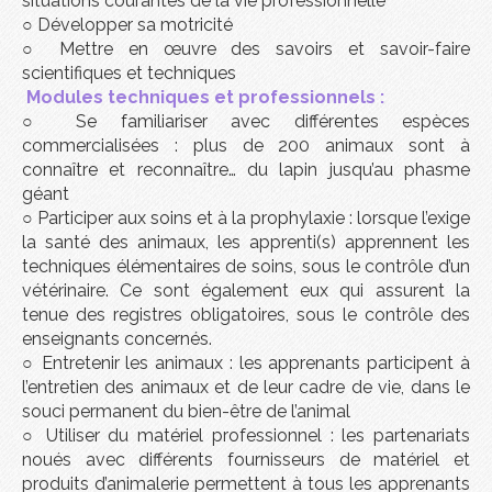
situations courantes de la vie professionnelle
○
Développer sa motricité
○
Mettre en œuvre des savoirs et savoir-faire
scientifiques et techniques
Modules techniques et professionnels :
○
Se familiariser avec différentes espèces
commercialisées : plus de 200 animaux sont à
connaître et reconnaître… du lapin jusqu’au phasme
géant
○
Participer aux soins et à la prophylaxie : lorsque l’exige
la santé des animaux, les apprenti(s) apprennent les
techniques élémentaires de soins, sous le contrôle d’un
vétérinaire. Ce sont également eux qui assurent la
tenue des registres obligatoires, sous le contrôle des
enseignants concernés.
○
Entretenir les animaux : les apprenants participent à
l’entretien des animaux et de leur cadre de vie, dans le
souci permanent du bien-être de l’animal
○
Utiliser du matériel professionnel : les partenariats
noués avec différents fournisseurs de matériel et
produits d’animalerie permettent à tous les apprenants